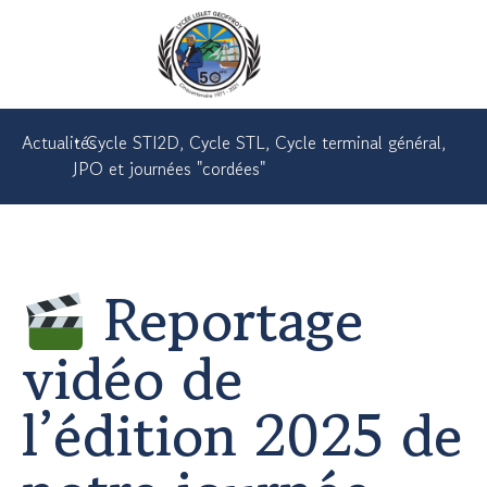
Actualités
•
Cycle STI2D
,
Cycle STL
,
Cycle terminal général
,
JPO et journées "cordées"
Reportage
vidéo de
l’édition 2025 de