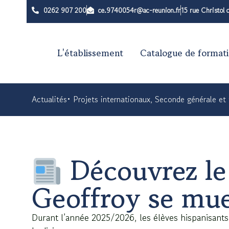
0262 907 200
ce.9740054r@ac-reunion.fr
15 rue Christol
L'établissement
Catalogue de format
Actualités
•
Projets internationaux
,
Seconde générale et
Découvrez le 
Geoffroy se mu
Durant l’année 2025/2026, les élèves hispanisant