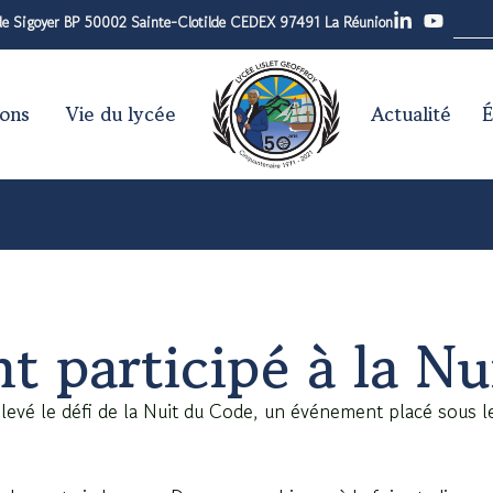
 de Sigoyer BP 50002 Sainte-Clotilde CEDEX 97491 La Réunion
ions
Vie du lycée
Actualité
É
t participé à la N
elevé le défi de la Nuit du Code, un événement placé sous le