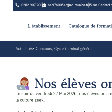
0262 907 200
ce.9740054r@ac-reunion.fr
15 rue Christol
L'établissement
Catalogue de format
Actualités
•
Concours
,
Cycle terminal général
Nos élèves on
Le soir du
vendredi 22 Mai 2026
, nos élèves ont r
la culture geek.