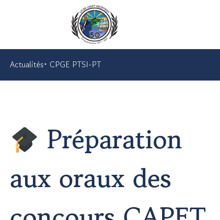
Actualités
•
CPGE PTSI-PT
Préparation
aux oraux des
concours CAPET